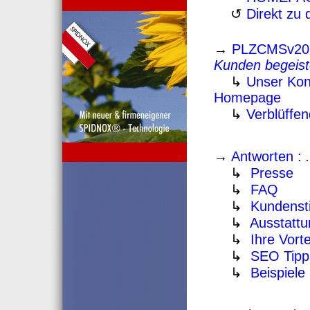
↺
Direkt zu
→
PLZCMSv20
Kunden begeiste
↳
Unser Kon
Homepage
↳
Verblüffe
→
Antworten :
.
↳
Presse
↳
FAQ
↳
Kundens
↳
Ausstattu
↳
Ihre Vorte
↳
SEO Tipp
↳
Beispiele