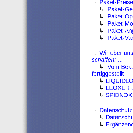
→
Paket-Preis
↳
Paket-Ge
↳
Paket-Op
↳
Paket-Mo
↳
Paket-An
↳
Paket-Var
→
Wir über un
schaffen! ...
↳
Vom Beka
fertiggestellt
↳
LIQUIDLOG
↳
LEOXER al
↳
SPIDNOX al
→
Datenschutz
↳
Datenschu
↳
Ergänzend