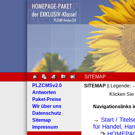
SITEMAP
PLZCMSv2.0
SITEMAP
|| Legende: →
Antworten
Klicken Sie
Paket-Preise
Wir über uns
Navigationslinks
Datenschutz
→
Start / Tite
Sitemap
für Handel, Han
Impressum
↷
HOMEPA