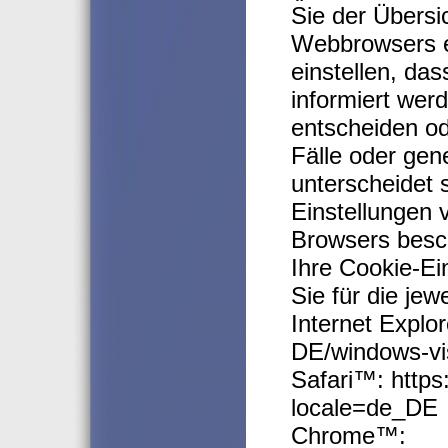
Sie der Übersi
Webbrowsers e
einstellen, da
informiert wer
entscheiden o
Fälle oder gen
unterscheidet s
Einstellungen 
Browsers besch
Ihre Cookie-Ei
Sie für die jew
Internet Explo
DE/windows-vis
Safari™: https
locale=de_DE
Chrome™: