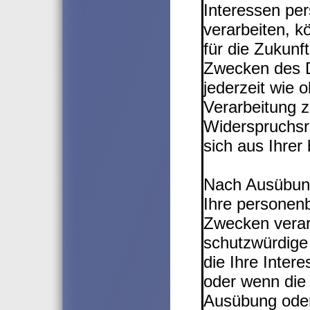
Interessen pe
verarbeiten, k
für die Zukunf
Zwecken des D
jederzeit wie 
Verarbeitung z
Widerspruchsre
sich aus Ihrer
Nach Ausübung
Ihre personen
Zwecken verar
schutzwürdige
die Ihre Inter
oder wenn die
Ausübung oder