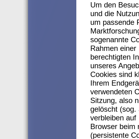
Um den Besuch 
und die Nutzu
um passende P
Marktforschun
sogenannte Co
Rahmen einer 
berechtigten I
unseres Angebo
Cookies sind k
Ihrem Endgerät
verwendeten C
Sitzung, also 
gelöscht (sog.
verbleiben auf
Browser beim 
(persistente C