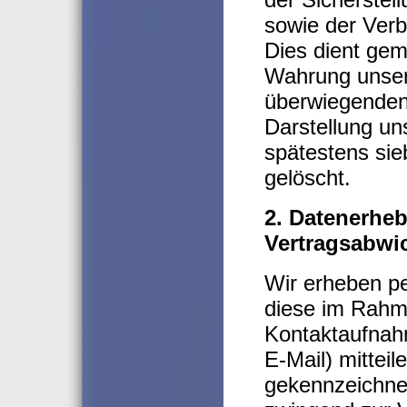
sowie der Ver
Dies dient gem
Wahrung unser
überwiegenden 
Darstellung un
spätestens si
gelöscht.
2. Datenerhe
Vertragsabwi
Wir erheben p
diese im Rahme
Kontaktaufnahm
E-Mail) mitteil
gekennzeichnet