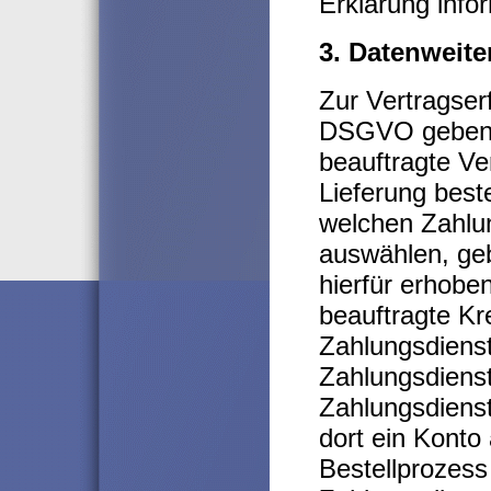
Erklärung info
3. Datenweit
Zur Vertragserf
DSGVO geben w
beauftragte Ve
Lieferung beste
welchen Zahlun
auswählen, geb
hierfür erhobe
beauftragte Kre
Zahlungsdienst
Zahlungsdienst
Zahlungsdienst
dort ein Konto
Bestellprozess