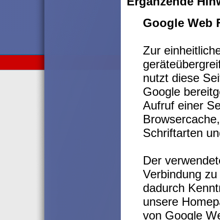
Ergänzende Hin
Google Web 
Zur einheitlic
geräteübergrei
nutzt diese Se
Google bereitg
Aufruf einer S
Browsercache, 
Schriftarten u
Der verwendet
Verbindung zu 
dadurch Kenntn
unsere Homepa
von Google Web