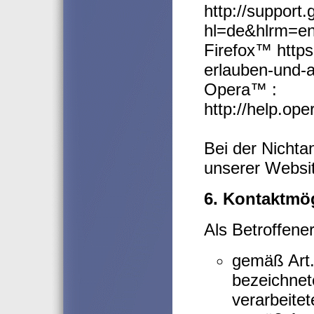
http://support
hl=de&hlrm=e
Firefox™ https
erlauben-und-
Opera™ :
http://help.op
Bei der Nichta
unserer Websit
6. Kontaktmög
Als Betroffene
gemäß Art
bezeichnet
verarbeite