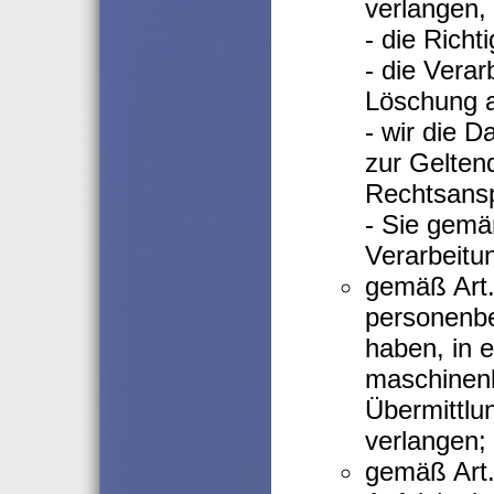
verlangen,
- die Richt
- die Verar
Löschung 
- wir die D
zur Gelten
Rechtsansp
- Sie gem
Verarbeitu
gemäß Art
personenbe
haben, in 
maschinenl
Übermittlu
verlangen;
gemäß Art.