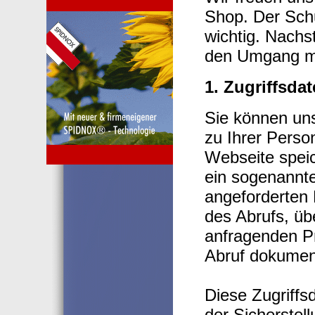
Shop. Der Schu
wichtig. Nachs
den Umgang mi
1. Zugriffsda
Sie können un
zu Ihrer Perso
Webseite speic
ein sogenannte
angeforderten 
des Abrufs, ü
anfragenden Pr
Abruf dokument
Diese Zugriff
der Sicherstell