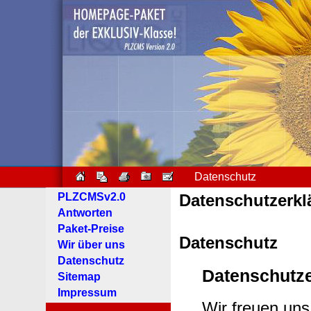
Datenschutz
PLZCMSv2.0
Datenschutzerkl
Antworten
Paket-Preise
Datenschutz
Wir über uns
Datenschutz
Datenschutz
Sitemap
Impressum
Wir freuen uns