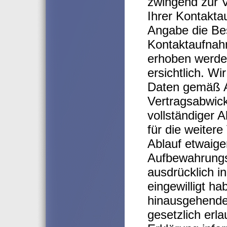
zwingend zur V
Ihrer Kontakt
Angabe die Bes
Kontaktaufnah
erhoben werden
ersichtlich. Wi
Daten gemäß Ar
Vertragsabwick
vollständiger 
für die weiter
Ablauf etwaige
Aufbewahrungsf
ausdrücklich i
eingewilligt h
hinausgehende
gesetzlich erla