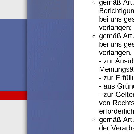
gemäß Art.
Berichtigun
bei uns ge
verlangen;
gemäß Art.
bei uns ge
verlangen, 
- zur Ausü
Meinungsäu
- zur Erfül
- aus Grün
- zur Gelt
von Recht
erforderlich
gemäß Art
der Verarb