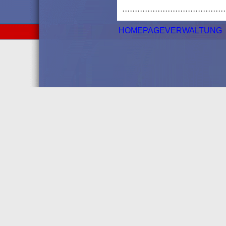
·········································
HOMEPAGEVERWALTUNG