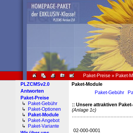
Paket-Preise » Paket-
PLZCMSv2.0
Paket-Module
Antworten
Paket-Gebühr
Pa
Paket-Preise
↳
Paket-Gebühr
:: Unsere attraktiven Pake
↳
Paket-Optionen
(Anlage 1c)
↳
Paket-Module
·········································
↳
Paket-Angebot
↳
Paket-Variante
02-000-0001
Wir über uns