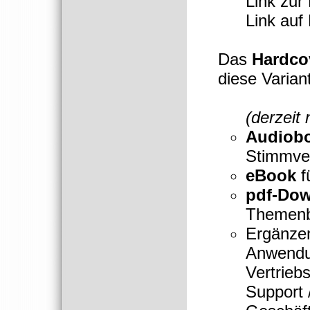
Link zur 
Link auf
Das
Hardco
diese Varian
(derzeit 
Audiob
Stimmve
eBook
f
pdf-Do
Themenb
Ergänze
Anwendu
Vertrieb
Support