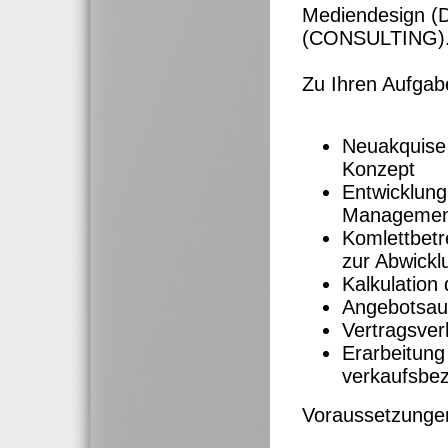
Mediendesign (
(CONSULTING)
Zu Ihren Aufgab
Neuakquise
Konzept
Entwicklung
Management 
Komlettbetr
zur Abwickl
Kalkulation
Angebotsau
Vertragsve
Erarbeitung
verkaufsb
Voraussetzunge