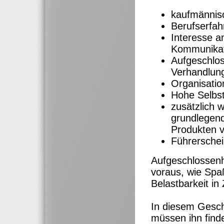
kaufmännisc
Berufserfah
Interesse 
Kommunikat
Aufgeschlos
Verhandlung
Organisatio
Hohe Selbst
zusätzlich w
grundlegend
Produkten v
Führerschei
Aufgeschlossenh
voraus, wie Spa
Belastbarkeit in
In diesem Gesc
müssen ihn find