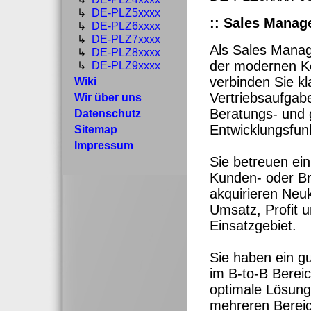
↳
DE-PLZ5xxxx
:: Sales Manag
↳
DE-PLZ6xxxx
↳
DE-PLZ7xxxx
Als Sales Manag
↳
DE-PLZ8xxxx
der modernen K
↳
DE-PLZ9xxxx
verbinden Sie kl
Wiki
Vertriebsaufgabe
Wir über uns
Beratungs- und 
Datenschutz
Entwicklungsfunk
Sitemap
Impressum
Sie betreuen ein 
Kunden- oder Br
akquirieren Neu
Umsatz, Profit 
Einsatzgebiet.
Sie haben ein g
im B-to-B Berei
optimale Lösung
mehreren Bereic