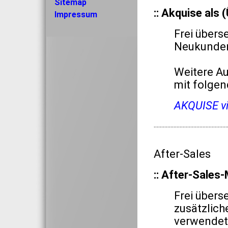
Sitemap
:: Akquise als 
Impressum
Frei übers
Neukunden
Weitere Au
mit folgen
AKQUISE vi
················································
After-Sales
:: After-Sale
Frei übers
zusätzlich
verwendet