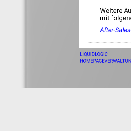
Weitere Au
mit folgen
After-Sale
················································
LIQUIDLOGIC
HOMEPAGEVERWALTU