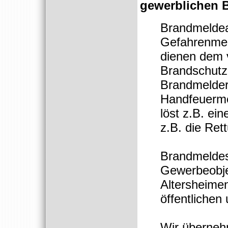
gewerblichen B
Brandmeldea
Gefahrenme
dienen dem
Brandschutz
Brandmelder
Handfeuerme
löst z.B. ei
z.B. die Ret
Brandmeldes
Gewerbeobje
Altersheime
öffentlichen 
Wir überneh