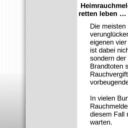
Heimrauchmel
retten leben …
Die meisten
verunglücken
eigenen vie
ist dabei ni
sondern der
Brandtoten s
Rauchvergif
vorbeugende
In vielen Bu
Rauchmelderp
diesem Fall 
warten.