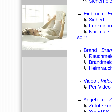
↷
Sicherhei
→
Einbruch :
E
↳
Sicherhei
↳
Funkeinb
↳
Nur mal s
soll?
→
Brand :
Bran
↳
Rauchmeld
↳
Brandmeld
↳
Heimrauch
→
Video :
Vide
↳
Per Video
→
Angebote :
Z
↳
Zutrittsko
↳
Smart&Saf