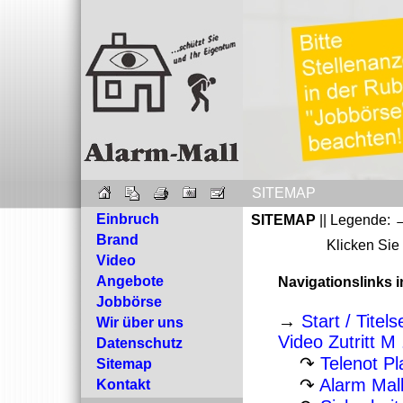
SITEMAP
Einbruch
SITEMAP
|| Legende: →
Brand
Klicken Sie
Video
Angebote
Navigationslinks 
Jobbörse
→
Start / Titel
Wir über uns
Video Zutritt M .
Datenschutz
↷
Telenot Pl
Sitemap
↷
Alarm Mall
Kontakt