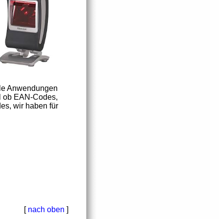
iele Anwendungen
al ob EAN-Codes,
s, wir haben für
[
nach oben
]