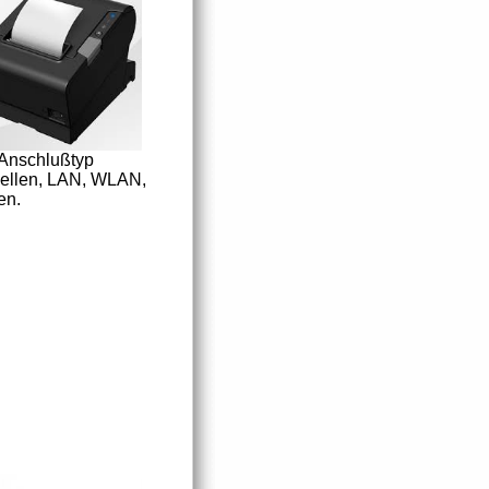
 Anschlußtyp
alellen, LAN, WLAN,
en.