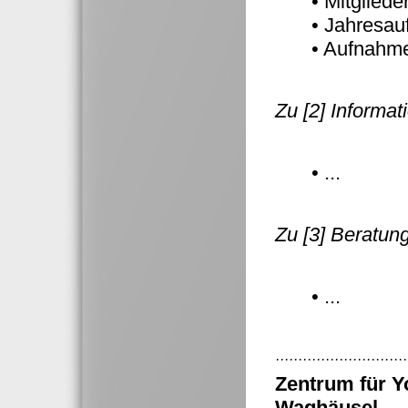
• Mitglied
• Jahresau
• Aufnahme
Zu [2] Informa
• ...
Zu [3] Beratun
• ...
·····························
Zentrum für Y
Waghäusel