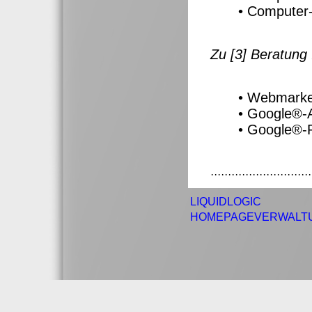
• Computer
Zu [3] Beratung
• Webmarke
• Google®-
• Google®-
·····························
LIQUIDLOGIC
HOMEPAGEVERWALT