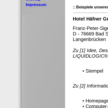
Impressum
:: Beispiele unser
·····························
Hotel Häfner 
Franz-Peter-Sige
D - 76669 Bad 
Langenbrücken
Zu [1] Idee, Desi
LIQUIDLOGIC®
• Stempel
Zu [2] Informat
• Homepage
• Computer-