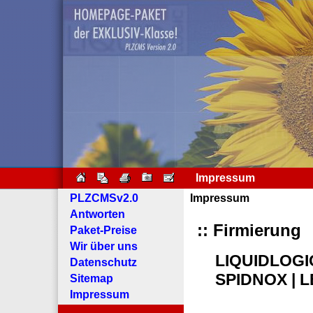
Impressum
PLZCMSv2.0
Impressum
Antworten
:: Firmierung
Paket-Preise
Wir über uns
LIQUIDLOGIC
Datenschutz
SPIDNOX | 
Sitemap
Impressum