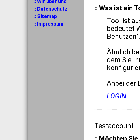
:: Wir über uns
:: Was ist ein T
:: Datenschutz
:: Sitemap
Tool ist 
:: Impressum
bedeutet W
Benutzen"
Ähnlich be
dem Sie Ih
konfigurie
Anbei der L
LOGIN
················································
Testaccount
:: Möchten Sie