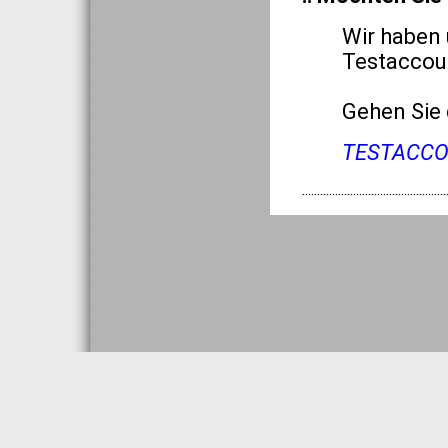
Wir haben 
Testaccoun
Gehen Sie 
TESTACC
················································