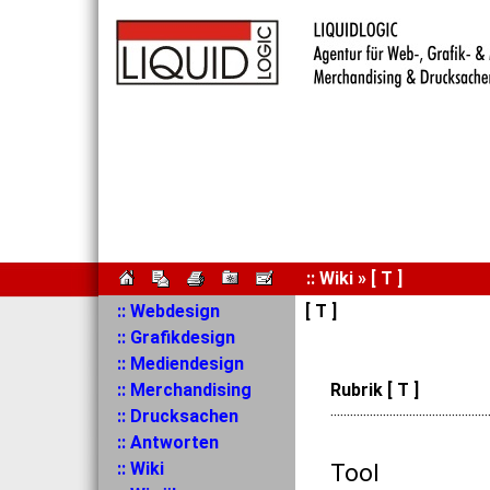
:: Wiki » [ T ]
:: Webdesign
[ T ]
:: Grafikdesign
:: Mediendesign
:: Merchandising
Rubrik [ T ]
:: Drucksachen
················································
:: Antworten
:: Wiki
Tool