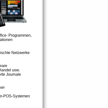
ffice- Programmen,
ationen
mischte Netzwerke
tware
 Handel usw.
rte Journale
ker
ron-POS-Systemen