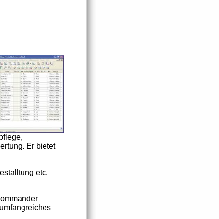
pflege,
rtung. Er bietet
stalltung etc.
 Commander
in umfangreiches