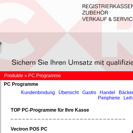
Produkte » PC Programme
PC Programme
Kundenbindung
Übersicht
Gastro
Handel
Bäcker
Peripherie
Lei
TOP PC-Programme für Ihre Kasse
_ _ _ _ _ _ _ _ _ _ _ _ _ _ _ _ _ _ _ _ _ _ _ _ _ _ _ _ _ _
Vectron POS PC