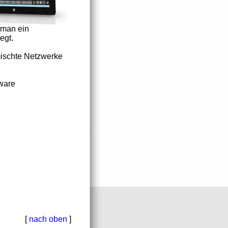
 man ein
egt.
mischte Netzwerke
tware
[
nach oben
]