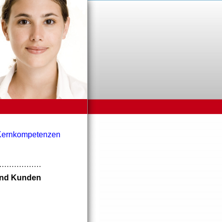
Kernkompetenzen
·················
und Kunden