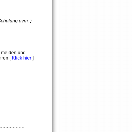
Schulung uvm. )
R melden und
hren [
Klick hier
]
·················