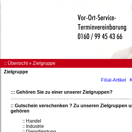
:: Übersicht » Zielgruppe
Zielgruppe
Filial-Artikel
::: Gehören Sie zu einer unserer Zielgruppen?
··················································································
:: Gutschein verschenken ? Zu unseren Zielgruppen 
gehören
:: Handel
:: Industrie
:: Dienstleistung