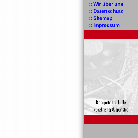
:: Wir über uns
:: Datenschutz
:: Sitemap
:: Impressum