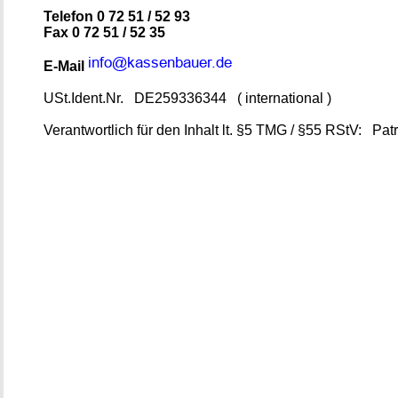
Telefon 0 72 51 / 52 93
Fax 0 72 51 / 52 35
E-Mail
USt.Ident.Nr. DE259336344 ( international )
Verantwortlich für den Inhalt lt. §5 TMG / §55 RStV: Pat