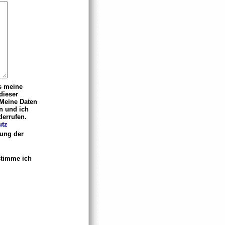
s meine
dieser
 Meine Daten
n und ich
derrufen.
utz
tung der
timme ich