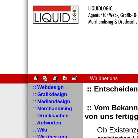
:: Wir über uns
:: Webdesign
:: Entscheiden
:: Grafikdesign
:: Mediendesign
:: Vom Bekan
:: Merchandising
von uns fertigg
:: Drucksachen
:: Antworten
Ob Existenz
:: Wiki
:: Wir über uns