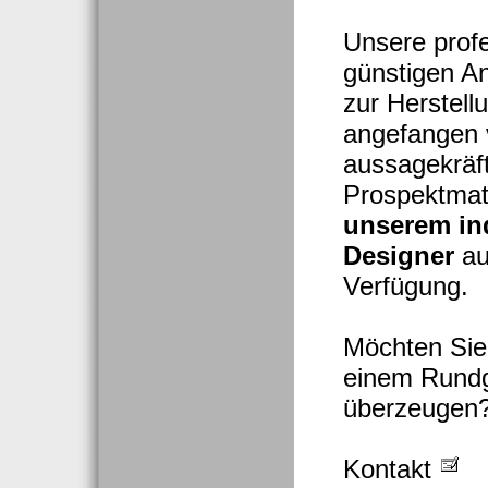
Unsere prof
günstigen A
zur Herstell
angefangen 
aussagekräf
Prospektmate
unserem in
Designer
au
Verfügung.
Möchten Sie
einem Rundg
überzeugen
Kontakt