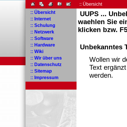
:: Übersicht
:: Übersicht
UUPS ... Unbek
:: Internet
waehlen Sie ei
:: Schulung
klicken bzw. F5
:: Netzwerk
:: Software
:: Hardware
Unbekanntes T
:: Wiki
:: Wir über uns
Wollen wir d
:: Datenschutz
Text ergänzt
:: Sitemap
werden.
:: Impressum