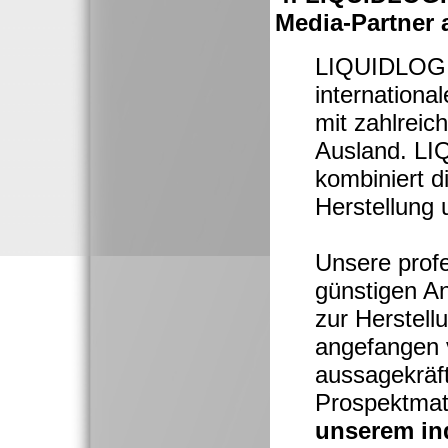
Media-Partner a
LIQUIDLOGI
internationa
mit zahlreic
Ausland. L
kombiniert d
Herstellung 
Unsere prof
günstigen A
zur Herstell
angefangen 
aussagekräf
Prospektmate
unserem in