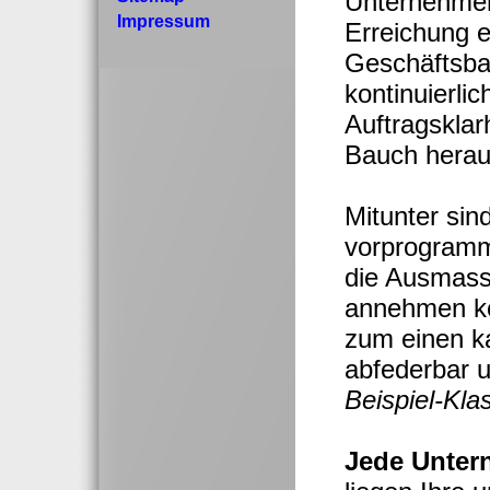
Unternehmer/
Impressum
Erreichung e
Geschäftsba
kontinuierl
Auftragsklar
Bauch herau
Mitunter sin
vorprogrammi
die Ausmasse
annehmen kö
zum einen ka
abfederbar 
Beispiel-Kla
Jede Unter