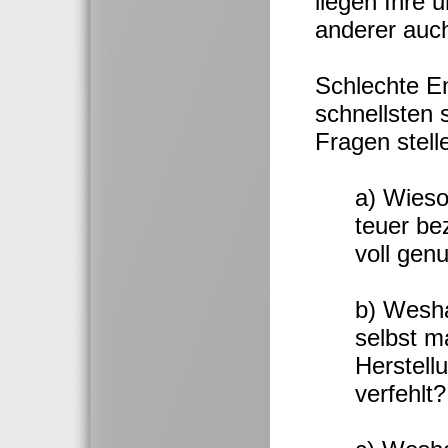
liegen Ihre 
anderer auch
Schlechte E
schnellsten 
Fragen stell
a) Wieso
teuer be
voll gen
b) Wesha
selbst m
Herstell
verfehlt?