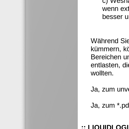
c) Wesha
wenn ext
besser u
Während Sie
kümmern, kön
Bereichen u
entlasten, d
wollten.
Ja, zum unv
Ja, zum *.p
:: LIQUIDLOGIC